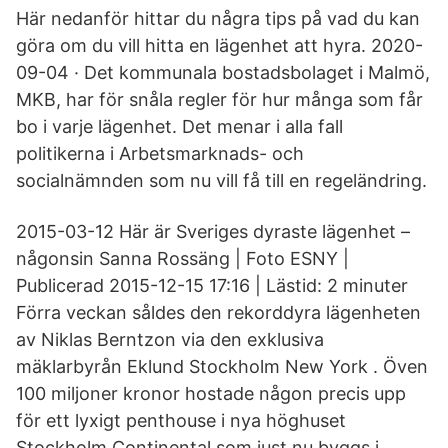
Här nedanför hittar du några tips på vad du kan
göra om du vill hitta en lägenhet att hyra. 2020-
09-04 · Det kommunala bostadsbolaget i Malmö,
MKB, har för snåla regler för hur många som får
bo i varje lägenhet. Det menar i alla fall
politikerna i Arbetsmarknads- och
socialnämnden som nu vill få till en regeländring.
2015-03-12 Här är Sveriges dyraste lägenhet –
någonsin Sanna Rossäng | Foto ESNY |
Publicerad 2015-12-15 17:16 | Lästid: 2 minuter
Förra veckan såldes den rekorddyra lägenheten
av Niklas Berntzon via den exklusiva
mäklarbyrån Eklund Stockholm New York . Öven
100 miljoner kronor hostade någon precis upp
för ett lyxigt penthouse i nya höghuset
Stockholm Continental som just nu byggs i