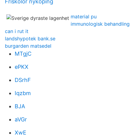
Friskolor nyköping
material pu
immunologisk behandling
can i rut it
landshypotek bank.se
burgarden matsedel
MTgjC
ePKX
DSrhF
Iqzbm
BJA
aVGr
XwE