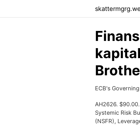
skattermgrg.w
Finans
kapita
Brothe
ECB's Governing 
AH2626. $90.00. 
Systemic Risk Bu
(NSFR), Leverage