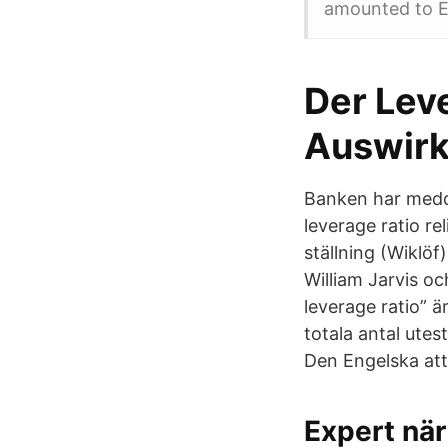
amounted to EU
Der Leve
Auswirk
Banken har medde
leverage ratio re
ställning (Wiklö
William Jarvis oc
leverage ratio” 
totala antal utes
Den Engelska att
Expert när 