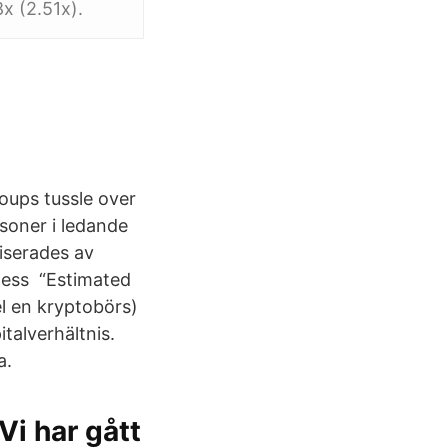
x (2.51x).
oups tussle over
rsoner i ledande
iserades av
iness “Estimated
el en kryptobörs)
talverhältnis.
a.
Vi har gått