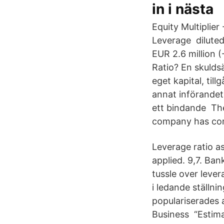
in i nästa
Equity Multiplier
Leverage dilute
EUR 2.6 million (
Ratio? En skulds
eget kapital, til
annat införandet
ett bindande The
company has comp
Leverage ratio a
applied. 9,7. Ba
tussle over lever
i ledande ställn
populariserades a
Business “Estimat