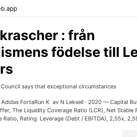
eb.app
krascher : från
lismens födelse till 
rs
Council says that exceptional circumstances
Adidas FortaRun K av N Leksell · 2020 — Capital Bu
ffer, The Liquidity Coverage Ratio (LCR), Net Stable 
 Ratio, Rating. Leverage (Debt / EBITDA), 2,55x, 2,5