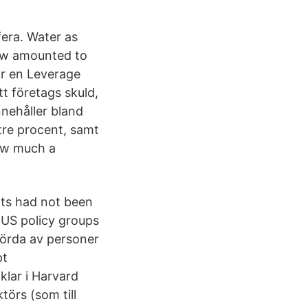
fera. Water as
ow amounted to
är en Leverage
t företags skuld,
nnehåller bland
tre procent, samt
how much a
nts had not been
 US policy groups
tförda av personer
pt
klar i Harvard
törs (som till