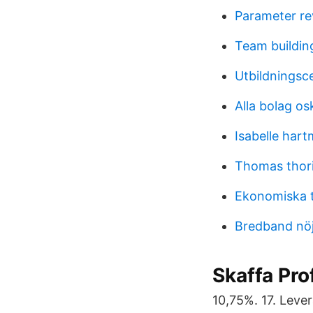
Parameter rev
Team buildin
Utbildnings
Alla bolag o
Isabelle har
Thomas thori
Ekonomiska t
Bredband nö
Skaffa Pro
10,75%. 17. Lever