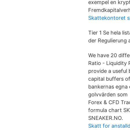
exempel en krypto
Fremdkapitalverhä
Skattekontoret 
Tier 1 Se hela l
der Regulierung 
We have 20 differ
Ratio - Liquidity
provide a useful 
capital buffers 
bankernas egna e
golvvärden som 
Forex & CFD Trad
formula chart SK
SNEAKER.NO.
Skatt for anstall