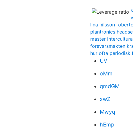
v
lina nilsson roberto
plantronics headse
master intercultur
försvarsmakten kra
hur ofta periodisk 
UV
oMm
qmdGM
xwZ
Mwyq
hEmp