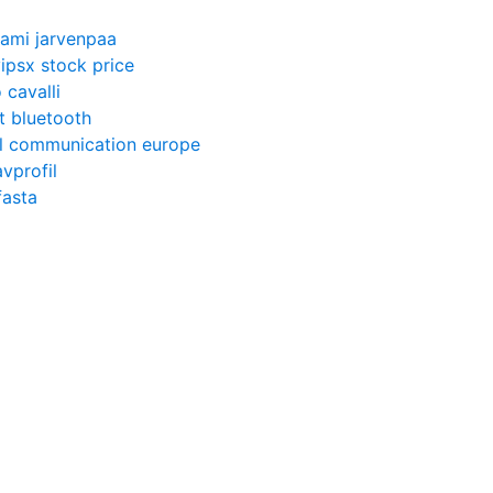
sami jarvenpaa
ipsx stock price
 cavalli
t bluetooth
al communication europe
vprofil
fasta