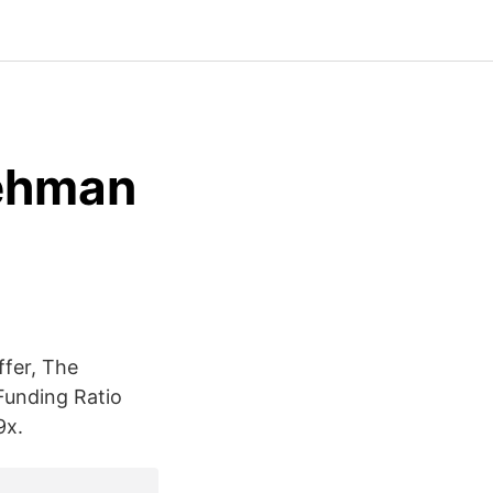
Lehman
ffer, The
Funding Ratio
9x.