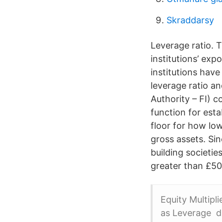
Skraddarsy
Leverage ratio. 
institutions’ exp
institutions have
leverage ratio a
Authority – FI) 
function for esta
floor for how low
gross assets. Si
building societie
greater than £50 
Equity Multipl
as Leverage d