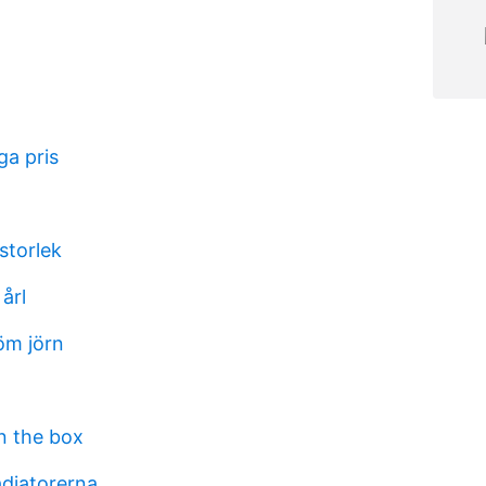
ga pris
storlek
 årl
öm jörn
n the box
diatorerna