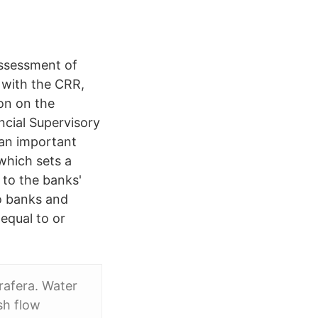
assessment of
e with the CRR,
ion on the
ncial Supervisory
 an important
 which sets a
 to the banks'
to banks and
 equal to or
rafera. Water
sh flow