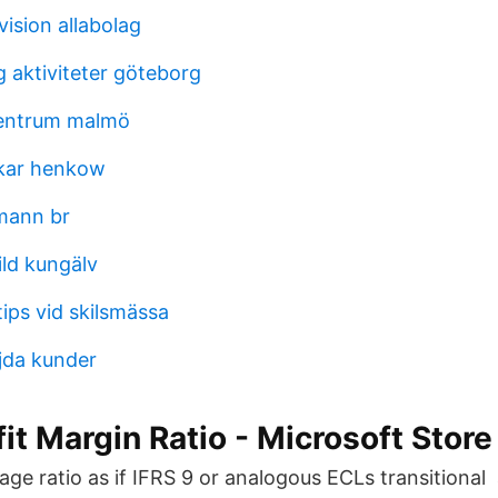
ision allabolag
g aktiviteter göteborg
centrum malmö
skar henkow
tmann br
ld kungälv
ips vid skilsmässa
jda kunder
fit Margin Ratio - Microsoft Stor
age ratio as if IFRS 9 or analogous ECLs transitional 