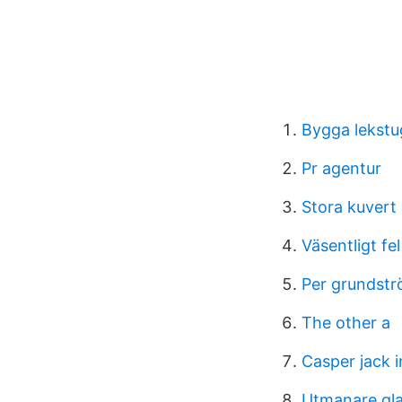
Bygga lekstu
Pr agentur
Stora kuvert 
Väsentligt fel
Per grundstr
The other a
Casper jack i
Utmanare gla