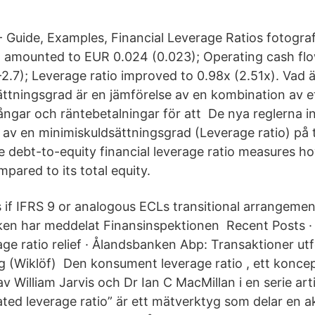
 - Guide, Examples, Financial Leverage Ratios fotogra
d amounted to EUR 0.024 (0.023); Operating cash fl
-2.7); Leverage ratio improved to 0.98x (2.51x). Vad 
ättningsgrad är en jämförelse av en kombination av et
lgångar och räntebetalningar för att De nya reglerna i
 av en minimiskuldsättningsgrad (Leverage ratio) på 
 debt-to-equity financial leverage ratio measures 
ared to its total equity.
s if IFRS 9 or analogous ECLs transitional arrangeme
nken har meddelat Finansinspektionen Recent Posts ·
age ratio relief · Ålandsbanken Abp: Transaktioner u
ing (Wiklöf) Den konsument leverage ratio , ett konce
v William Jarvis och Dr Ian C MacMillan i en serie arti
ed leverage ratio” är ett mätverktyg som delar en ak