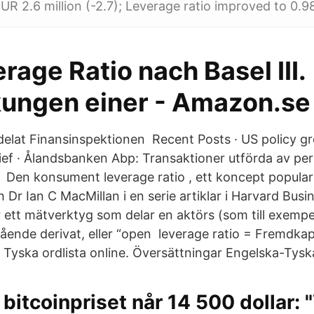
R 2.6 million (-2.7); Leverage ratio improved to 0.98
rage Ratio nach Basel III.
ungen einer - Amazon.se
lat Finansinspektionen Recent Posts · US policy gr
lief · Ålandsbanken Abp: Transaktioner utförda av pe
f) Den konsument leverage ratio , ett koncept popular
h Dr Ian C MacMillan i en serie artiklar i Harvard Bus
är ett mätverktyg som delar en aktörs (som till exemp
tående derivat, eller “open leverage ratio = Fremdkapi
 Tyska ordlista online. Översättningar Engelska-Tysk
bitcoinpriset når 14 500 dollar: "