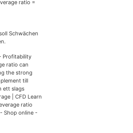
everage ratio =
 soll Schwächen
en.
 Profitability
ge ratio can
ng the strong
plement till
 ett slags
rage | CFD Learn
everage ratio
- Shop online -