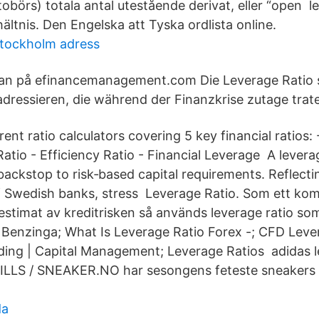
börs) totala antal utestående derivat, eller “open l
ltnis. Den Engelska att Tyska ordlista online.
stockholm adress
istan på efinancemanagement.com Die Leverage Ratio
adressieren, die während der Finanzkrise zutage trat
ent ratio calculators covering 5 key financial ratios: -
 Ratio - Efficiency Ratio - Financial Leverage A levera
backstop to risk‑based capital requirements. Reflecti
of Swedish banks, stress Leverage Ratio. Som ett kom
stimat av kreditrisken så används leverage ratio som
Benzinga; What Is Leverage Ratio Forex -; CFD Leve
ing | Capital Management; Leverage Ratios adidas l
ILLS / SNEAKER.NO har sesongens feteste sneakers 
da