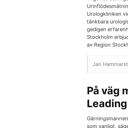
Urinflödesmätni
Urologkliniken vid
tänkbara urologi
gedigen erfarenhe
Stockholm erbjud
av Region Stock
Jan Hammarsten
På väg m
Leading
Gärningsmannen j
som vanligt, säg