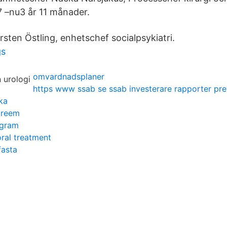
7 –nu3 år 11 månader.
sten Östling, enhetschef socialpsykiatri.
gs
omvardnadsplaner
https www ssab se ssab investerare rapporter pre
ka
 preem
ogram
ral treatment
fasta