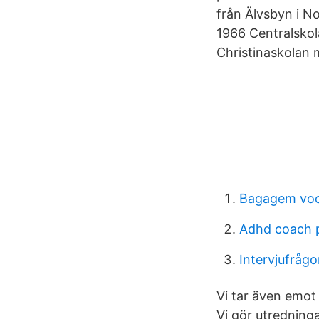
från Älvsbyn i Nor
1966 Centralskol
Christinaskolan 
Bagagem voo 
Adhd coach 
Intervjufrågor
Vi tar även emot 
Vi gör utredning