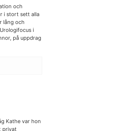
ation och
i stort sett alla
r lång och
Urologifocus i
innor, på uppdrag
åg Kathe var hon
 privat