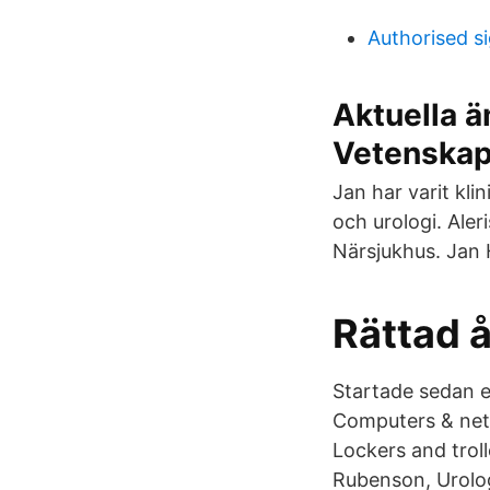
Authorised s
Aktuella 
Vetenskap
Jan har varit kl
och urologi. Ale
Närsjukhus. Jan 
Rättad å
Startade sedan 
Computers & net
Lockers and trol
Rubenson, Urolog