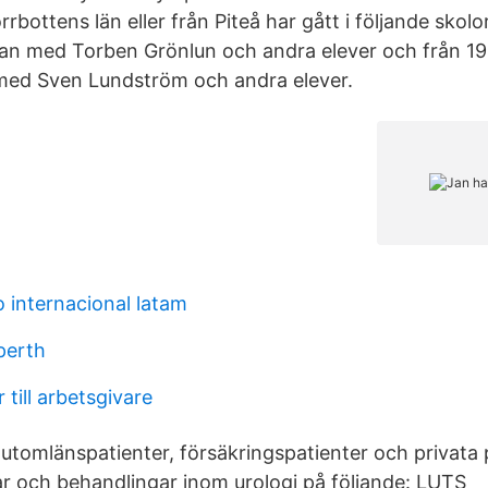
rbottens län eller från Piteå har gått i följande skolor:
an med Torben Grönlun och andra elever och från 196
med Sven Lundström och andra elever.
internacional latam
perth
 till arbetsgivare
utomlänspatienter, försäkringspatienter och privata p
ar och behandlingar inom urologi på följande: LUTS