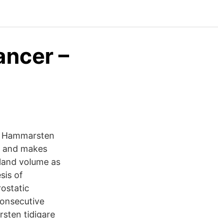
ancer –
n Hammarsten
e and makes
gland volume as
sis of
ostatic
consecutive
sten tidigare