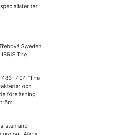
pecialister tar
á Třebová Sweden
 LIBRIS The
; 483- 494 “The
Bakterier och
de föreläsning
ström.
marsten and
urologi. Aleris