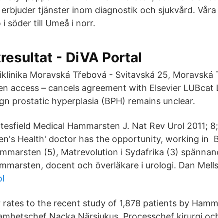
rbjuder tjänster inom diagnostik och sjukvård. Våra s
 söder till Umeå i norr.
resultat - DiVA Portal
iklinika Moravská Třebová - Svitavská 25, Moravsk
en access – cancels agreement with Elsevier LUBcat
ign prostatic hyperplasia (BPH) remains unclear.
tesfield Medical Hammarsten J. Nat Rev Urol 2011; 8
Men's Health' doctor has the opportunity, working in 
ammarsten (5), Matrevolution i Sydafrika (3) spännan
mmarsten, docent och överläkare i urologi. Dan Mell
l
 rates to the recent study of 1,878 patients by Ham
mhetschef Nacka Närsjukus, Processchef kirurgi och 