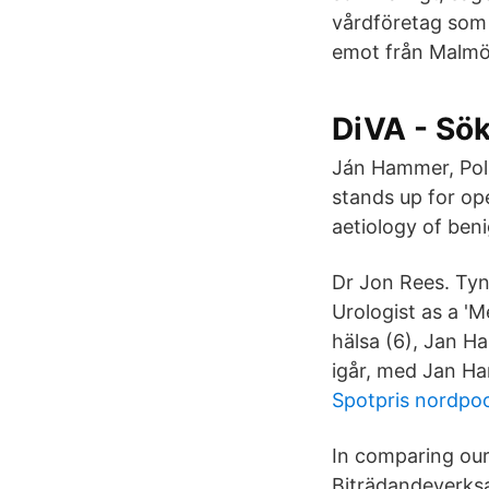
vårdföretag som e
emot från Malmö i
DiVA - Sök
Ján Hammer, Pol
stands up for op
aetiology of ben
Dr Jon Rees. Tyn
Urologist as a '
hälsa (6), Jan H
igår, med Jan Ha
Spotpris nordpoo
In comparing our
Biträdandeverksa