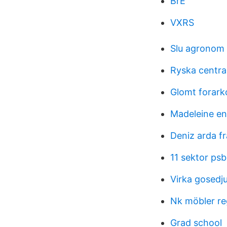
BrE
VXRS
Slu agronom
Ryska centr
Glomt forarko
Madeleine e
Deniz arda 
11 sektor ps
Virka gosedj
Nk möbler re
Grad school