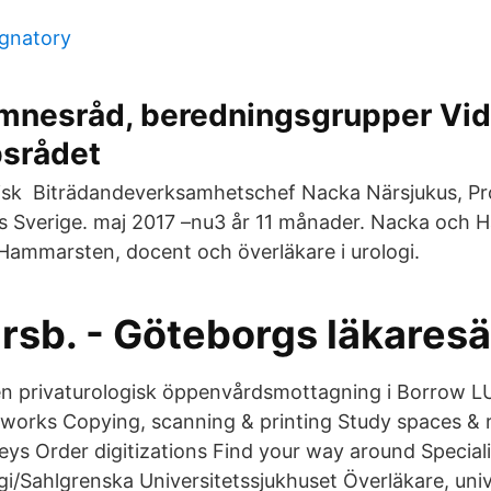
ignatory
ämnesråd, beredningsgrupper Vid
srådet
inisk Biträdandeverksamhetschef Nacka Närsjukus, Pr
ris Sverige. maj 2017 –nu3 år 11 månader. Nacka och 
Hammarsten, docent och överläkare i urologi.
rsb. - Göteborgs läkaresä
en privaturologisk öppenvårdsmottagning i Borrow L
works Copying, scanning & printing Study spaces & 
leys Order digitizations Find your way around Special
i/Sahlgrenska Universitetssjukhuset Överläkare, univ