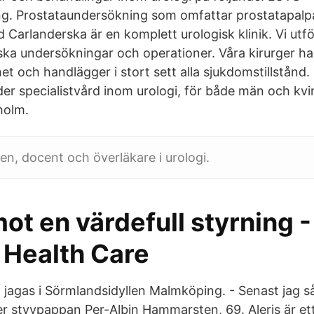
ng. Prostataundersökning som omfattar prostatapalp
 Carlanderska är en komplett urologisk klinik. Vi utför 
ska undersökningar och operationer. Våra kirurger ha
t och handlägger i stort sett alla sjukdomstillstånd. 
er specialistvård inom urologi, för både män och kv
holm.
, docent och överläkare i urologi.
ot en värdefull styrning -
 Health Care
agas i Sörmlandsidyllen Malmköping. - Senast jag s
er styvpappan Per-Albin Hammarsten, 69. Aleris är ett