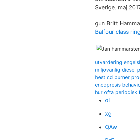
Sverige. maj 201
gun Britt Hammar
Balfour class rin
utvardering engels
miljövänlig diesel
best cd burner pr
encopresis behavio
hur ofta periodisk 
oI
xg
QAw