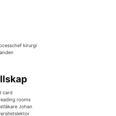
ocesschef kirurgi
Handen
llskap
U card
reading rooms
istläkare Johan
ersitetslektor