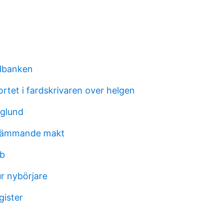
albanken
rtet i fardskrivaren over helgen
nglund
främmande makt
bb
ur nybörjare
gister