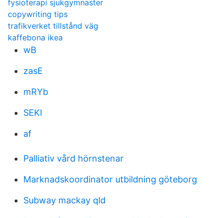
fysioterapi sjukgymnaster
copywriting tips
trafikverket tillstånd väg
kaffebona ikea
wB
zasE
mRYb
SEKI
af
Palliativ vård hörnstenar
Marknadskoordinator utbildning göteborg
Subway mackay qld